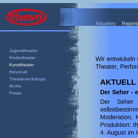
Theater Thevo – Nürnber
Aktuelles
Repert
Jugendtheater
Kindertheater
Wir entwickeln 
Kunsttheater
Theater, Perfo
thevoLab
Theaterworkshops
AKTUELL
Archiv
Der Seher - 
Preise
Der Seher 
selbstbesti
Moderation, 
Produktion: 
4. August im K