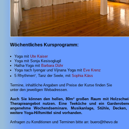
Wöchentliches Kursprogramm:
Yoga mit
Ute Kaiser
Yoga mit Sonja Kesisoglugil
Hatha-Yoga mit
Barbara Dühr
Yoga nach Iyengar und Vijnana Yoga mit
Eve Krenz
5 Rhythmen
, Tanz der Seele, mit
Sophia Käss
®
Termine, inhaltliche Angaben und Preise der Kurse finden Sie
unter den jeweiligen Webadressen.
Auch Sie können den hellen, 80m² großen Raum mit Holzschwi
Therapieangebot nutzen. Eine Teeküche und ein Garderoben
angenehme Wochendseminare. Musikanlage, Stühle, Decken, M
weitere Yoga-Hilfsmittel sind vorhanden.
Anfragen zu Konditionen und Terminen bitte an: buero@thevo.de